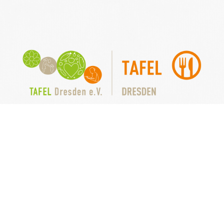
Tafel Dresden e.V.
+49 (0)351 4481210
info@tafel-dresden.de
Datenschutz
Impressum
❤
Handgemacht von
neuedev IT